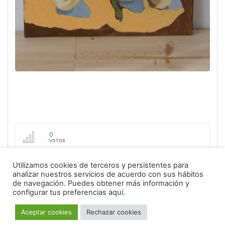
0
VOTOS
3,175
Utilizamos cookies de terceros y persistentes para
VISTAS
analizar nuestros servicios de acuerdo con sus hábitos
de navegación.
Puedes obtener más información y
4 Years
configurar tus preferencias aquí.
DESDE ENVIO
Aceptar cookies
Rechazar cookies
Finished since 1561 days, 7 hours and 24 minutes.