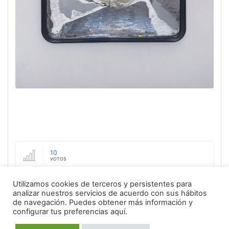
10
VOTOS
2,944
Utilizamos cookies de terceros y persistentes para
VISTAS
analizar nuestros servicios de acuerdo con sus hábitos
de navegación.
Puedes obtener más información y
3 Years
configurar tus preferencias aquí.
DESDE ENVIO