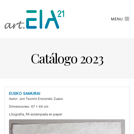
MENU
Catálogo 2023
EUSKO SAMURAI
Autor: Jon Txomin Enciondo Zuazo
Dimensiones: 47 x 44 cm
Litografía, PA estampada en papel