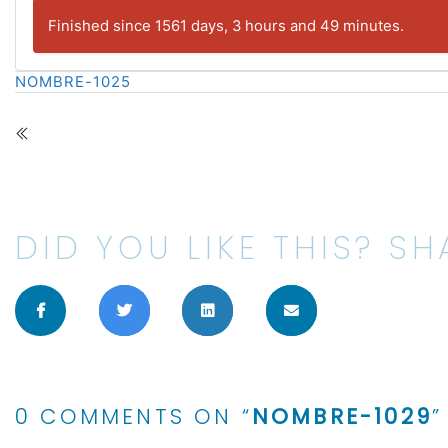
Finished since 1561 days, 3 hours and 49 minutes.
NOMBRE-1025
DID YOU LIKE THIS? SHA
0 COMMENTS ON “
NOMBRE-1029
”