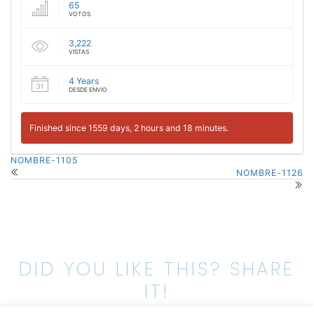
65
VOTOS
3,222
VISTAS
4 Years
DESDE ENVIO
Finished since 1559 days, 2 hours and 18 minutes.
NOMBRE-1105
NOMBRE-1126
DID YOU LIKE THIS? SHARE
IT!