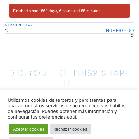
Finished since 1561 days, 6 hours and 55 minutes.
NOMBRE-947
NOMBRE-959
DID YOU LIKE THIS? SHARE
IT!
Utilizamos cookies de terceros y persistentes para
analizar nuestros servicios de acuerdo con sus hábitos
de navegación.
Puedes obtener más información y
configurar tus preferencias aquí.
0 COMMENTS ON “
NOMBRE-956
”
Aceptar cookies
Rechazar cookies