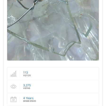
113
VOTOS
3,275
VISTAS
4 Years
DESDE ENVIO