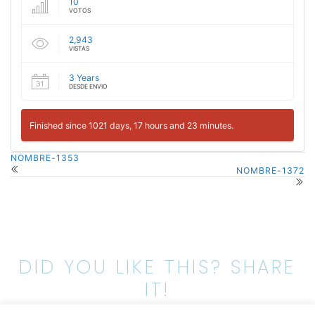
10
VOTOS
2,943
VISTAS
3 Years
DESDE ENVIO
Finished since 1021 days, 17 hours and 23 minutes.
NOMBRE-1353
NOMBRE-1372
DID YOU LIKE THIS? SHARE
IT!