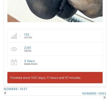
132
VOTOS
2,191
VISTAS
3 Years
DESDE ENVIO
Finished since 1021 days, 11 hours and 57 minutes.
NOMBRE-1631
NOMBRE-1662