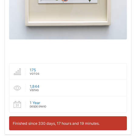
175
VOTOS
1,844
VISTAS
1 Year
DESDE ENVIO
Finished since 330 days, 17 hours and 19 minutes.