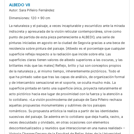
ALBEDO VII
Autor: Sara Piñeiro Fernández
Dimensiones: 120 x 90 cm
La naturaleza y el paisaje, a veces incapturable y escurridizo ante la mirada
indiscreta y apresurada de la visión reticular contemporánea, sirve como
punto de partida de esta pieza perteneciente a ALBEDO, una serie de
pinturas iniciadas en agosto en la ciudad de Segovia gracias a una beca de
residencia sobre pintura del paisaje. [Albedo es el porcentaje que cualquier
superficie refleja respecto a la radiación que incide sobre ella. Las
superficies claras tienen valores de albedo superiores a las oscuras, y las
brillantes más que las mates] Reflejo, brillo y luz son conceptos propios
de la naturaleza y, al mismo tiempo, inherentemente pictóricos. Todo el
que ha pintado sabe que tras las capas de análisis, de organización formal
y de intercambio sensacional en el soporte, se oculta mucho más. La
superficie pintada en tanto una superficie única, proyecta naturalmente el
acto pictórico hacia ese lugar de proximidad con la fuerza y la atención a
lo cotidiano. «La visión postmoderna del paisaje de Sara Piñeiro rechaza
aquellas propuestas monumentales y sublimes de los paisajes
románticos. Su propuesta artística la realiza a partir de las identidades
sucesivas del paisaje. Se adentra en lo cotidiano que deja huella, rastro, a
veces descuidado y olvidado, en otras ocasiones con elementos
descontextualizados y reunidos que interaccionan en una nueva realidad» –
Victoria Chezner.Decana de la Facultad de Bellas Artes de la Universidad