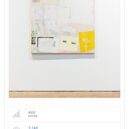
440
VOTOS
3,246