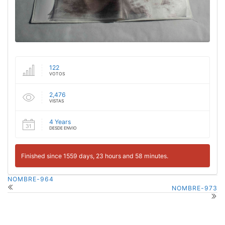
122
VOTOS
2,476
VISTAS
4 Years
DESDE ENVIO
Finished since 1559 days, 23 hours and 58 minutes.
NOMBRE-964
NOMBRE-973