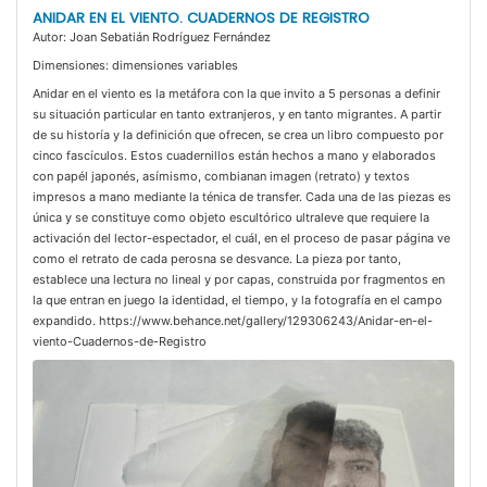
ANIDAR EN EL VIENTO. CUADERNOS DE REGISTRO
Autor: Joan Sebatián Rodríguez Fernández
Dimensiones: dimensiones variables
Anidar en el viento es la metáfora con la que invito a 5 personas a definir
su situación particular en tanto extranjeros, y en tanto migrantes. A partir
de su historía y la definición que ofrecen, se crea un libro compuesto por
cinco fascículos. Estos cuadernillos están hechos a mano y elaborados
con papél japonés, asímismo, combianan imagen (retrato) y textos
impresos a mano mediante la ténica de transfer. Cada una de las piezas es
única y se constituye como objeto escultórico ultraleve que requiere la
activación del lector-espectador, el cuál, en el proceso de pasar página ve
como el retrato de cada perosna se desvance. La pieza por tanto,
establece una lectura no lineal y por capas, construida por fragmentos en
la que entran en juego la identidad, el tiempo, y la fotografía en el campo
expandido. https://www.behance.net/gallery/129306243/Anidar-en-el-
viento-Cuadernos-de-Registro